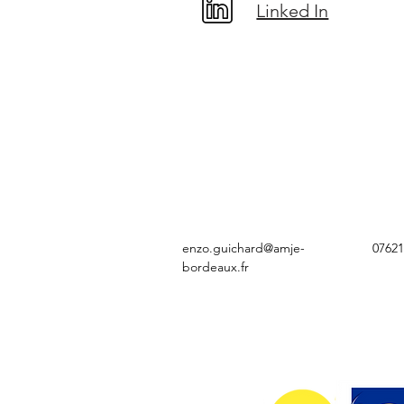
Linked In
enzo.guichard@amje-
0762
bordeaux.fr