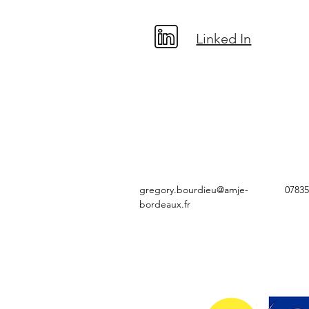
Linked In
gregory.bourdieu@amje-
0783
bordeaux.fr