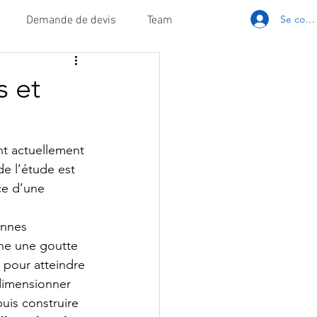
Se conn
Demande de devis
Team
s et
nt actuellement 
e l’étude est 
ce d’une 
onnes 
che une goutte 
e pour atteindre 
 dimensionner 
uis construire 