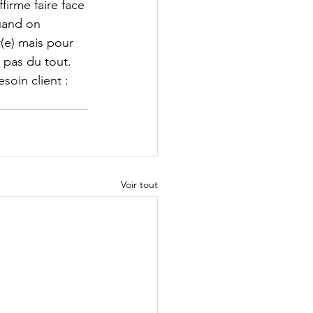
firme faire face 
uand on 
r(e) mais pour 
t pas du tout. 
soin client : 
Voir tout