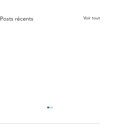
Voir tout
Posts récents
1 commentaire
Tables rondes